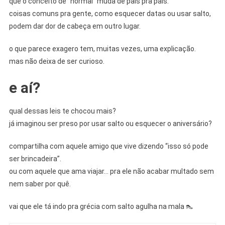
que o conceito de “normal” muda de país pra país.
coisas comuns pra gente, como esquecer datas ou usar salto,
podem dar dor de cabeça em outro lugar.
o que parece exagero tem, muitas vezes, uma explicação.
mas não deixa de ser curioso.
e aí?
qual dessas leis te chocou mais?
já imaginou ser preso por usar salto ou esquecer o aniversário?
compartilha com aquele amigo que vive dizendo “isso só pode
ser brincadeira”.
ou com aquele que ama viajar… pra ele não acabar multado sem
nem saber por quê.
vai que ele tá indo pra grécia com salto agulha na mala 👠