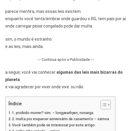
Se
Para
parece mentira, mas essas leis existem.
Ficar
enquanto você tenta lembrar onde guardou o RG, tem país por aí
Chocado
onde carregar peixe congelado pode dar multa.
Com
O
sim, o mundo é estranho.
Que
e as leis, mais ainda.
É
Permitido
--- Continua após a Publicidade ---
(ou
Proibido)!”
a seguir, você vai conhecer
algumas das leis mais bizarras do
planeta
.
e vai agradecer por viver onde vive. ou não.
Índice
1. proibido morrer? sim. – longyearbyen, noruega
2. multa por esquecer aniversário de casamento – samoa
Você também pode se interessar por este artigo: