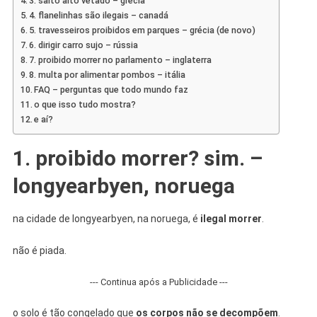
3. salto alto vetado – grécia
4. flanelinhas são ilegais – canadá
5. travesseiros proibidos em parques – grécia (de novo)
6. dirigir carro sujo – rússia
7. proibido morrer no parlamento – inglaterra
8. multa por alimentar pombos – itália
FAQ – perguntas que todo mundo faz
o que isso tudo mostra?
e aí?
1. proibido morrer? sim. –
longyearbyen, noruega
na cidade de longyearbyen, na noruega, é
ilegal morrer
.
não é piada.
--- Continua após a Publicidade ---
o solo é tão congelado que
os corpos não se decompõem
.