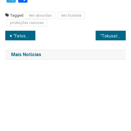
Tagged
leis absurdas
leis bizarras
proibições curiosas
Navegação
“Fatos históricos que parecem mentira: A verdade chocante por trás dos acontecimentos mais inusitados!”
“Tokusatsu: O universo dos heróis japoneses que você não conhecia (e vai amar)!”
de
Mais Noticias
Post