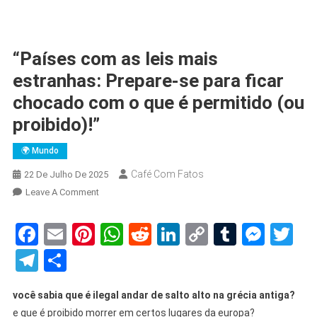
“Países com as leis mais
estranhas: Prepare-se para ficar
chocado com o que é permitido (ou
proibido)!”
🌍 Mundo
Café Com Fatos
22 De Julho De 2025
On
Leave A Comment
“Países
Com
Facebook
Email
Pinterest
WhatsApp
Reddit
LinkedIn
Copy
Tumblr
Mess
Tw
As
Link
Telegram
Share
Leis
Mais
Estranhas:
você sabia que é ilegal andar de salto alto na grécia antiga?
Prepare-
e que é proibido morrer em certos lugares da europa?