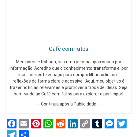
Café com Fatos
Meu nome é Robson, sou uma pessoa apaixonada por
informação. Acredito que o conhecimento transforma e, por
isso, criei este espaço para compartilhar notícias e
reflexões de forma clara e acessível. Aqui, meu objetivo é
trazer notícias relevantes e promover a troca de ideias. Seja
bem-vindo ao Café com fatos para explorar e participar!
--- Continua após a Publicidade ---
Facebook
Email
Pinterest
WhatsApp
Reddit
LinkedIn
Copy
Tumblr
Mess
Tw
Link
Telegram
Share