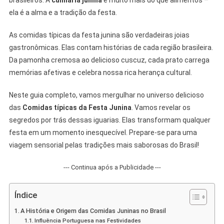
brasileiros. A
culinária junina
é muito mais do que alimentos –
Completo
ela é a alma e a tradição da festa.
Das
Iguarias
As comidas típicas da festa junina são verdadeiras joias
Tradicionais
gastronômicas. Elas contam histórias de cada região brasileira.
Da pamonha cremosa ao delicioso cuscuz, cada prato carrega
memórias afetivas e celebra nossa rica herança cultural.
Neste guia completo, vamos mergulhar no universo delicioso
das
Comidas típicas da Festa Junina
. Vamos revelar os
segredos por trás dessas iguarias. Elas transformam qualquer
festa em um momento inesquecível. Prepare-se para uma
viagem sensorial pelas tradições mais saborosas do Brasil!
--- Continua após a Publicidade ---
Índice
A História e Origem das Comidas Juninas no Brasil
Influência Portuguesa nas Festividades