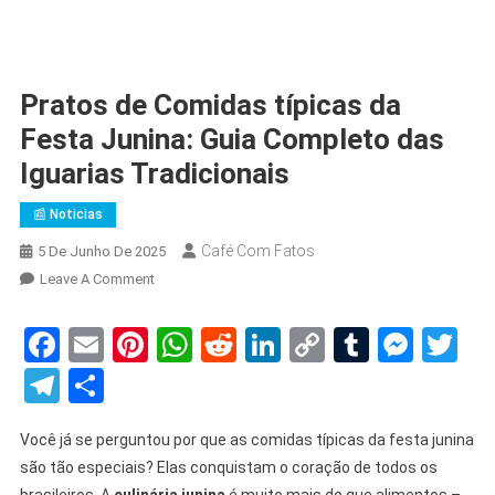
Pratos de Comidas típicas da
Festa Junina: Guia Completo das
Iguarias Tradicionais
📰 Noticias
Café Com Fatos
5 De Junho De 2025
On
Leave A Comment
Pratos
De
Facebook
Email
Pinterest
WhatsApp
Reddit
LinkedIn
Copy
Tumblr
Mess
Tw
Comidas
Link
Telegram
Share
Típicas
Da
Festa
Você já se perguntou por que as comidas típicas da festa junina
Junina:
são tão especiais? Elas conquistam o coração de todos os
Guia