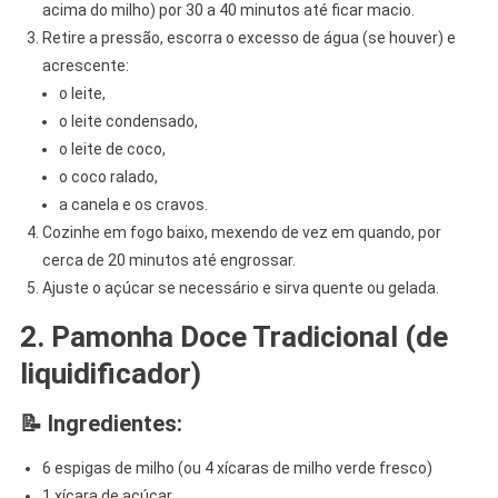
acima do milho) por 30 a 40 minutos até ficar macio.
Retire a pressão, escorra o excesso de água (se houver) e
acrescente:
o leite,
o leite condensado,
o leite de coco,
o coco ralado,
a canela e os cravos.
Cozinhe em fogo baixo, mexendo de vez em quando, por
cerca de 20 minutos até engrossar.
Ajuste o açúcar se necessário e sirva quente ou gelada.
2. Pamonha Doce Tradicional (de
liquidificador)
📝 Ingredientes:
6 espigas de milho (ou 4 xícaras de milho verde fresco)
1 xícara de açúcar