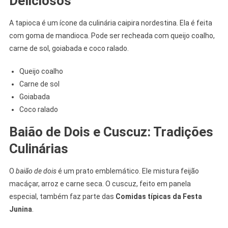
Deliciosos
A tapioca é um ícone da culinária caipira nordestina. Ela é feita
com goma de mandioca. Pode ser recheada com queijo coalho,
carne de sol, goiabada e coco ralado.
Queijo coalho
Carne de sol
Goiabada
Coco ralado
Baião de Dois e Cuscuz: Tradições
Culinárias
O
baião de dois
é um prato emblemático. Ele mistura feijão
macáçar, arroz e carne seca. O cuscuz, feito em panela
especial, também faz parte das
Comidas típicas da Festa
Junina
.