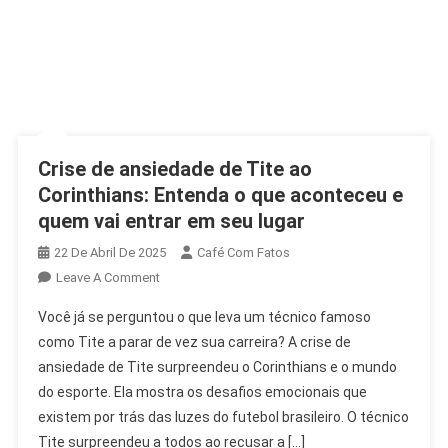
Crise de ansiedade de Tite ao
Corinthians: Entenda o que aconteceu e
quem vai entrar em seu lugar
22 De Abril De 2025
Café Com Fatos
On
Leave A Comment
Crise
Você já se perguntou o que leva um técnico famoso
De
como Tite a parar de vez sua carreira? A crise de
Ansiedade
ansiedade de Tite surpreendeu o Corinthians e o mundo
De
do esporte. Ela mostra os desafios emocionais que
Tite
Ao
existem por trás das luzes do futebol brasileiro. O técnico
Corinthians:
Tite surpreendeu a todos ao recusar a […]