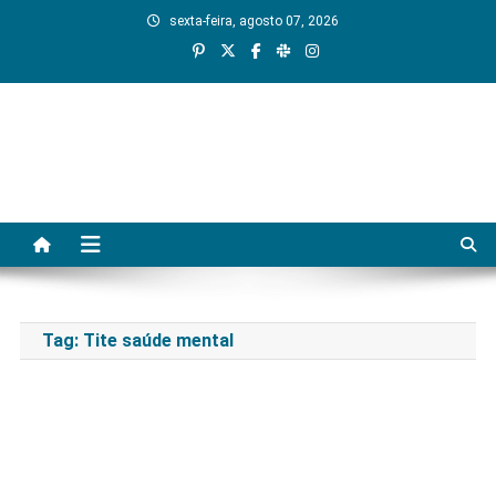
Skip
sexta-feira, agosto 07, 2026
to
content
Tag:
Tite saúde mental