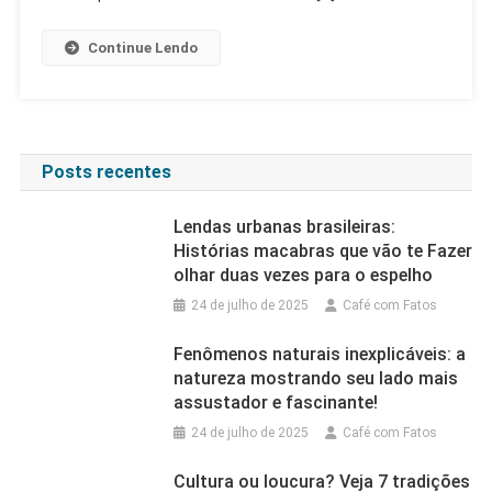
Entenda
O
Continue Lendo
Que
Aconteceu
E
Quem
Vai
Posts recentes
Entrar
Em
Lendas urbanas brasileiras:
Seu
Histórias macabras que vão te Fazer
Lugar
olhar duas vezes para o espelho
24 de julho de 2025
Café com Fatos
Fenômenos naturais inexplicáveis: a
natureza mostrando seu lado mais
assustador e fascinante!
24 de julho de 2025
Café com Fatos
Cultura ou loucura? Veja 7 tradições