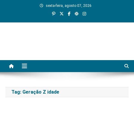
Skip
sexta-feira, agosto 07, 2026
to
content
Tag:
Geração Z idade