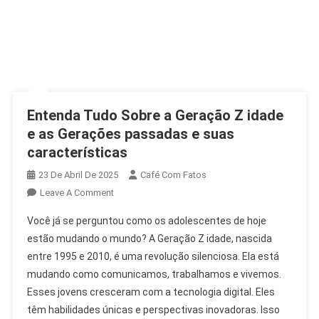
Entenda Tudo Sobre a Geração Z idade
e as Gerações passadas e suas
características
23 De Abril De 2025
Café Com Fatos
On
Leave A Comment
Entenda
Você já se perguntou como os adolescentes de hoje
Tudo
estão mudando o mundo? A Geração Z idade, nascida
Sobre
entre 1995 e 2010, é uma revolução silenciosa. Ela está
A
mudando como comunicamos, trabalhamos e vivemos.
Geração
Z
Esses jovens cresceram com a tecnologia digital. Eles
Idade
têm habilidades únicas e perspectivas inovadoras. Isso