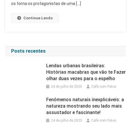
E
os torna os protagonistas de uma […]
As
Gerações
Continue Lendo
Passadas
E
Suas
Características
Posts recentes
Lendas urbanas brasileiras:
Histórias macabras que vão te Fazer
olhar duas vezes para o espelho
24 de julho de 2025
Café com Fatos
Fenômenos naturais inexplicáveis: a
natureza mostrando seu lado mais
assustador e fascinante!
24 de julho de 2025
Café com Fatos